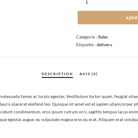
DE
SALTED
AJOU
FRIED
CHICKEN
Catégorie :
Sides
Étiquette :
delivery
malesuada fames ac turpis egestas. Vestibulum tortor quam, feugiat vitae, 
Mauris placerat eleifend leo. Quisque sit amet est et sapien ullamcorpe
incidunt condimentum, eros ipsum rutrum orci, sagittis tempus lacus enim 
eque egestas augue, eu vulputate magna eros eu erat. Aliquam erat volutpat