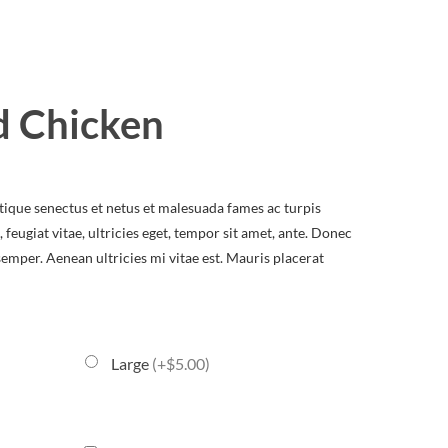
ed Chicken
tique senectus et netus et malesuada fames ac turpis
feugiat vitae, ultricies eget, tempor sit amet, ante. Donec
semper. Aenean ultricies mi vitae est. Mauris placerat
Large
(+$5.00)